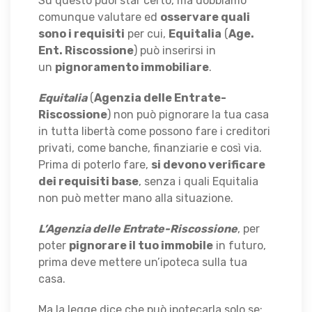
Su questo puoi star certo, ma dobbiamo
comunque valutare ed
osservare quali
sono i requisiti
per cui,
Equitalia
(
Age.
Ent. Riscossione
) può inserirsi in
un
pignoramento immobiliare
.
Equitalia
(
Agenzia delle Entrate-
Riscossione
) non può pignorare la tua casa
in tutta libertà come possono fare i creditori
privati, come banche, finanziarie e così via.
Prima di poterlo fare,
si devono verificare
dei requisiti base
, senza i quali Equitalia
non può metter mano alla situazione.
L’Agenzia delle Entrate-Riscossione
, per
poter
pignorare il tuo immobile
in futuro,
prima deve mettere un’ipoteca sulla tua
casa.
Ma la legge dice che può ipotecarla solo se: