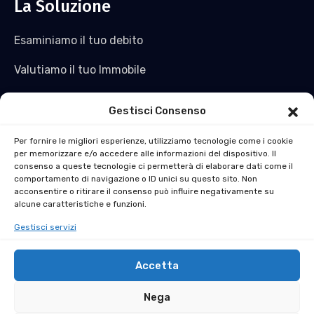
La Soluzione
Esaminiamo il tuo debito
Valutiamo il tuo Immobile
Saldiamo il tuo debito e non solo
Gestisci Consenso
Acquistiamo l’immobile
Per fornire le migliori esperienze, utilizziamo tecnologie come i cookie
per memorizzare e/o accedere alle informazioni del dispositivo. Il
Ti ridiamo liquidità
consenso a queste tecnologie ci permetterà di elaborare dati come il
comportamento di navigazione o ID unici su questo sito. Non
La soluzione al Pignoramento Immobiliare in 30 Giorni
acconsentire o ritirare il consenso può influire negativamente su
alcune caratteristiche e funzioni.
Gestisci servizi
Accetta
Nega