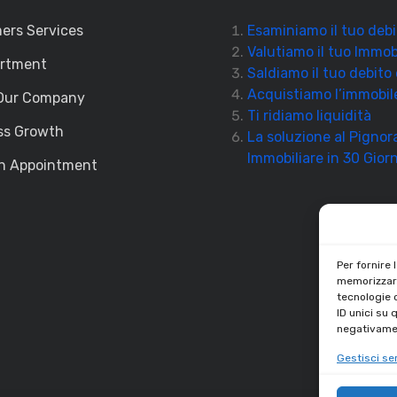
ers Services
Esaminiamo il tuo debi
Valutiamo il tuo Immob
artment
Saldiamo il tuo debito
Acquistiamo l’immobil
Our Company
Ti ridiamo liquidità
ss Growth
La soluzione al Pigno
Immobiliare in 30 Giorn
n Appointment
Per fornire 
memorizzare
tecnologie 
ID unici su 
negativamen
Gestisci ser