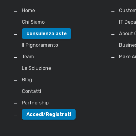
Home
Custom
Chi Siamo
IT Dep
consulenza aste
About 
Il Pignoramento
Busine
Team
Make A
La Soluzione
Blog
Contatti
Partnership
Accedi/Registrati