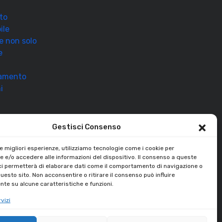
to
ile
 e non solo
e
ramento
i
Gestisci Consenso
le migliori esperienze, utilizziamo tecnologie come i cookie per
 e/o accedere alle informazioni del dispositivo. Il consenso a queste
ci permetterà di elaborare dati come il comportamento di navigazione o
questo sito. Non acconsentire o ritirare il consenso può influire
te su alcune caratteristiche e funzioni.
vizi