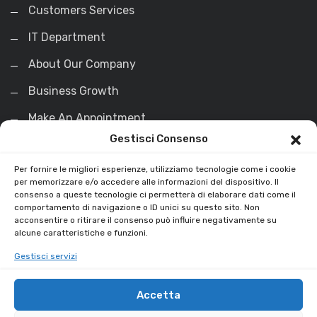
Customers Services
IT Department
About Our Company
Business Growth
Make An Appointment
Gestisci Consenso
La Soluzione
Per fornire le migliori esperienze, utilizziamo tecnologie come i cookie
per memorizzare e/o accedere alle informazioni del dispositivo. Il
consenso a queste tecnologie ci permetterà di elaborare dati come il
Esaminiamo il tuo debito
comportamento di navigazione o ID unici su questo sito. Non
acconsentire o ritirare il consenso può influire negativamente su
Valutiamo il tuo Immobile
alcune caratteristiche e funzioni.
Saldiamo il tuo debito e non solo
Acquistiamo l’immobile
Gestisci servizi
Ti ridiamo liquidità
La soluzione al Pignoramento Immobiliare in 30
Accetta
Giorni