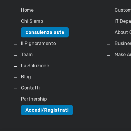
Home
Custom
Chi Siamo
IT Dep
consulenza aste
About 
Il Pignoramento
Busine
Team
Make A
La Soluzione
Blog
Contatti
Partnership
Accedi/Registrati