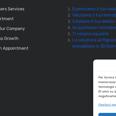
ers Services
Esaminiamo il tuo debi
Valutiamo il tuo Immob
artment
Saldiamo il tuo debito
Acquistiamo l’immobil
Our Company
Ti ridiamo liquidità
ss Growth
La soluzione al Pigno
Immobiliare in 30 Giorn
n Appointment
Per fornire 
memorizzare
tecnologie 
ID unici su 
negativamen
Gestisci ser