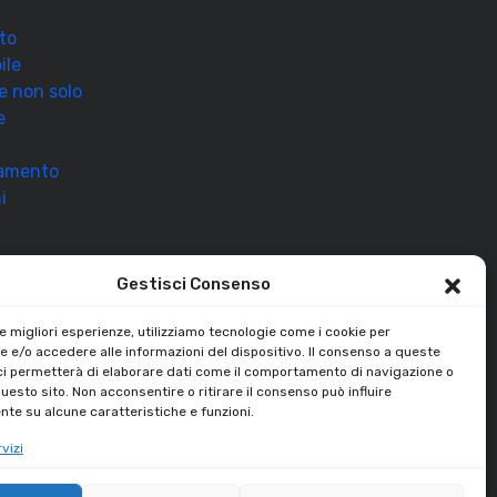
to
ile
 e non solo
e
ramento
i
Gestisci Consenso
le migliori esperienze, utilizziamo tecnologie come i cookie per
 e/o accedere alle informazioni del dispositivo. Il consenso a queste
ci permetterà di elaborare dati come il comportamento di navigazione o
questo sito. Non acconsentire o ritirare il consenso può influire
te su alcune caratteristiche e funzioni.
vizi