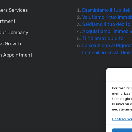
ers Services
Esaminiamo il tuo debi
Valutiamo il tuo Immob
artment
Saldiamo il tuo debito
Acquistiamo l’immobil
Our Company
Ti ridiamo liquidità
ss Growth
La soluzione al Pigno
Immobiliare in 30 Giorn
n Appointment
Per fornire 
memorizzare
tecnologie 
ID unici su 
negativamen
Gestisci ser