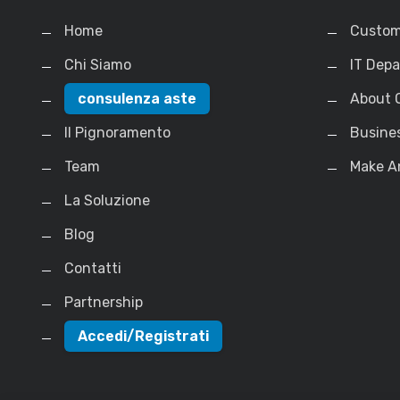
Home
Custom
Chi Siamo
IT Dep
consulenza aste
About 
Il Pignoramento
Busine
Team
Make A
La Soluzione
Blog
Contatti
Partnership
Accedi/Registrati