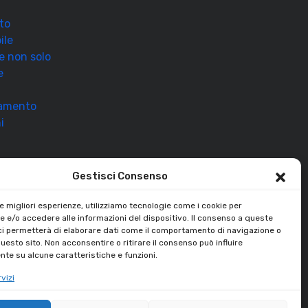
to
ile
 e non solo
e
ramento
i
Gestisci Consenso
le migliori esperienze, utilizziamo tecnologie come i cookie per
 e/o accedere alle informazioni del dispositivo. Il consenso a queste
ci permetterà di elaborare dati come il comportamento di navigazione o
questo sito. Non acconsentire o ritirare il consenso può influire
te su alcune caratteristiche e funzioni.
vizi