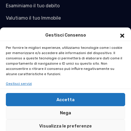
Esaminiamo il tuo debito
Valutiamo il tuo Immobile
Saldiamo il tuo debito e non solo
Gestisci Consenso
Acquistiamo l’immobile
Per fornire le migliori esperienze, utilizziamo tecnologie come i cookie
per memorizzare e/o accedere alle informazioni del dispositivo. Il
Ti ridiamo liquidità
consenso a queste tecnologie ci permetterà di elaborare dati come il
comportamento di navigazione o ID unici su questo sito. Non
La soluzione al Pignoramento Immobiliare in 30 Giorni
acconsentire o ritirare il consenso può influire negativamente su
alcune caratteristiche e funzioni.
Gestisci servizi
Accetta
Nega
Copyright © 2024 stralciocredito.it all rights
Visualizza le preferenze
Sai che puoi guadagnare € 250,00 per ogni amico