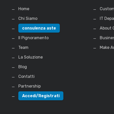
Home
Custom
Chi Siamo
IT Dep
consulenza aste
About 
Il Pignoramento
Busine
Team
Make A
La Soluzione
Blog
Contatti
Partnership
Accedi/Registrati