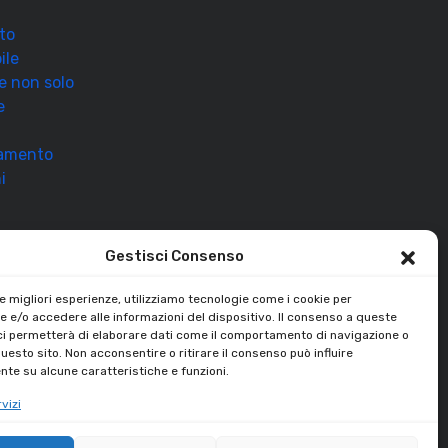
to
ile
 e non solo
e
ramento
i
Gestisci Consenso
le migliori esperienze, utilizziamo tecnologie come i cookie per
 e/o accedere alle informazioni del dispositivo. Il consenso a queste
ci permetterà di elaborare dati come il comportamento di navigazione o
questo sito. Non acconsentire o ritirare il consenso può influire
te su alcune caratteristiche e funzioni.
vizi