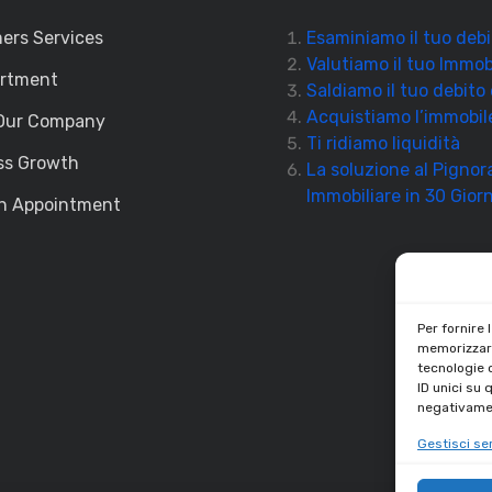
ers Services
Esaminiamo il tuo debi
Valutiamo il tuo Immob
artment
Saldiamo il tuo debito
Acquistiamo l’immobil
Our Company
Ti ridiamo liquidità
ss Growth
La soluzione al Pigno
Immobiliare in 30 Giorn
n Appointment
Per fornire 
memorizzare
tecnologie 
ID unici su 
negativamen
Gestisci ser