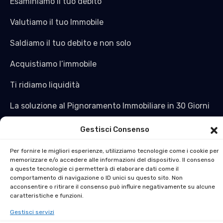
Esaminiamo il tuo debito
Valutiamo il tuo Immobile
Saldiamo il tuo debito e non solo
Acquistiamo l’immobile
Ti ridiamo liquidità
La soluzione al Pignoramento Immobiliare in 30 Giorni
Gestisci Consenso
Per fornire le migliori esperienze, utilizziamo tecnologie come i cookie per
memorizzare e/o accedere alle informazioni del dispositivo. Il consenso
a queste tecnologie ci permetterà di elaborare dati come il
comportamento di navigazione o ID unici su questo sito. Non
acconsentire o ritirare il consenso può influire negativamente su alcune
caratteristiche e funzioni.
Copyright © 2024 stralciocredito.it all rights
Gestisci servizi
reserved. Design By Dream IT