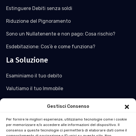
Estinguere Debiti senza soldi
Riduzione del Pignoramento
Sono un Nullatenente e non pago: Cosa rischio?
Esdebitazione: Cos’è e come funziona?
La Soluzione
Esaminiamo il tuo debito
Valutiamo il tuo Immobile
Saldiamo il tuo debito e non solo
Gestisci Consenso
Acquistiamo l’immobile
Per fornire le migliori esperienze, utilizziamo tecnologie come i cookie
per memorizzare e/o accedere alle informazioni del dispositivo. Il
Ti ridiamo liquidità
consenso a queste tecnologie ci permetterà di elaborare dati come il
comportamento di navigazione o ID unici su questo sito. Non