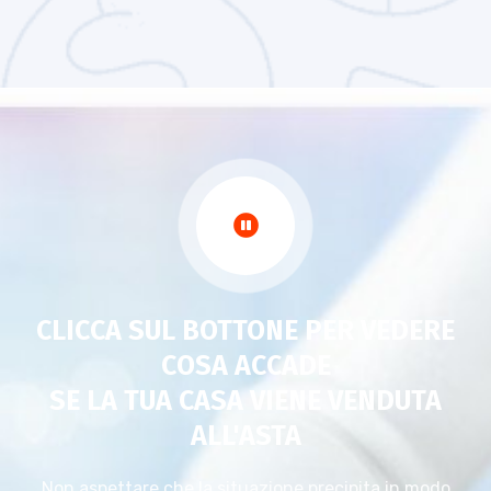
CLICCA SUL BOTTONE PER VEDERE
COSA ACCADE
SE LA TUA CASA VIENE VENDUTA
ALL'ASTA
Non aspettare che la situazione precipita in modo