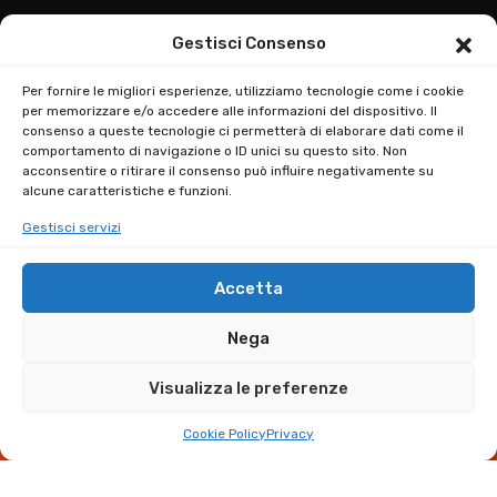
Gestisci Consenso
Per fornire le migliori esperienze, utilizziamo tecnologie come i cookie
per memorizzare e/o accedere alle informazioni del dispositivo. Il
consenso a queste tecnologie ci permetterà di elaborare dati come il
comportamento di navigazione o ID unici su questo sito. Non
acconsentire o ritirare il consenso può influire negativamente su
alcune caratteristiche e funzioni.
Gestisci servizi
Accetta
Nega
Visualizza le preferenze
Sai che puoi guadagnare € 250,00 per ogni amico
×
iscritto?
Cookie Policy
Privacy
Scopri il programma →