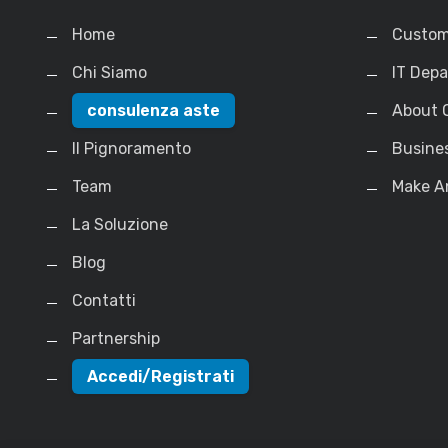
Home
Custom
Chi Siamo
IT Dep
consulenza aste
About 
Il Pignoramento
Busine
Team
Make A
La Soluzione
Blog
Contatti
Partnership
Accedi/Registrati