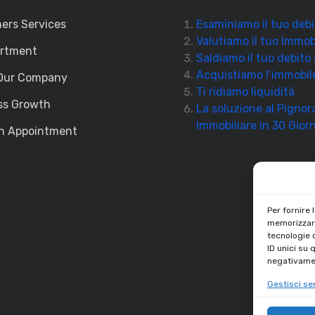
ers Services
Esaminiamo il tuo debi
Valutiamo il tuo Immob
artment
Saldiamo il tuo debito
Acquistiamo l’immobil
Our Company
Ti ridiamo liquidità
ss Growth
La soluzione al Pigno
Immobiliare in 30 Giorn
n Appointment
Per fornire 
memorizzare
tecnologie 
ID unici su 
negativamen
Gestisci ser