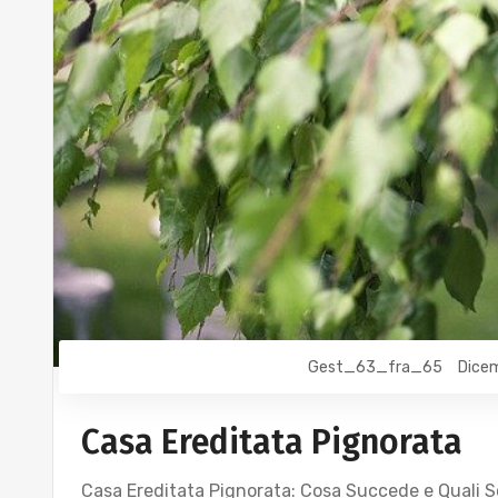
Gest_63_fra_65
Dicem
Casa Ereditata Pignorata
Casa Ereditata Pignorata: Cosa Succede e Quali So