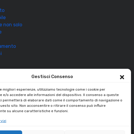
to
ile
 e non solo
e
ramento
i
Gestisci Consenso
le migliori esperienze, utilizziamo tecnologie come i cookie per
 e/o accedere alle informazioni del dispositivo. Il consenso a queste
ci permetterà di elaborare dati come il comportamento di navigazione o
questo sito. Non acconsentire o ritirare il consenso può influire
te su alcune caratteristiche e funzioni.
vizi