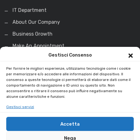
IT Department
About Our Company
Business Growth
Make An Appointment
Gestisci Consenso
La Soluzione
Per fornire le migliori esperienze, utilizziamo tecnologie come i cookie
per memorizzare e/o accedere alle informazioni del dispositivo. Il
consenso a queste tecnologie ci permetterà di elaborare dati come il
Esaminiamo il tuo debito
comportamento di navigazione o ID unici su questo sito. Non
acconsentire o ritirare il consenso può influire negativamente su
Valutiamo il tuo Immobile
alcune caratteristiche e funzioni.
Saldiamo il tuo debito e non solo
Acquistiamo l’immobile
Gestisci servizi
Ti ridiamo liquidità
La soluzione al Pignoramento Immobiliare in 30
Accetta
Giorni
Nega