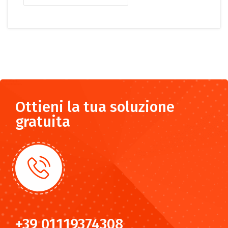
Ottieni la tua soluzione
gratuita
+39 01119374308