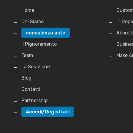
Home
Custom
Chi Siamo
IT Dep
consulenza aste
About 
Il Pignoramento
Busine
Team
Make A
La Soluzione
Blog
Contatti
Partnership
Accedi/Registrati