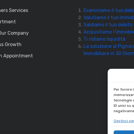
ers Services
Esaminiamo il tuo debi
Valutiamo il tuo Immob
artment
Saldiamo il tuo debito
Acquistiamo l’immobil
Our Company
Ti ridiamo liquidità
ss Growth
La soluzione al Pigno
Immobiliare in 30 Giorn
n Appointment
Per fornire 
memorizzare
tecnologie 
ID unici su 
negativamen
Gestisci ser