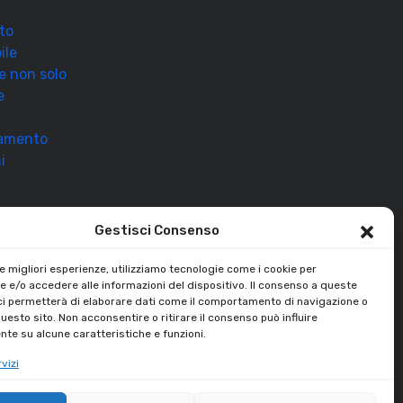
to
ile
 e non solo
e
ramento
i
Gestisci Consenso
le migliori esperienze, utilizziamo tecnologie come i cookie per
 e/o accedere alle informazioni del dispositivo. Il consenso a queste
ci permetterà di elaborare dati come il comportamento di navigazione o
questo sito. Non acconsentire o ritirare il consenso può influire
te su alcune caratteristiche e funzioni.
vizi