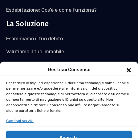
Esdebitazione: Cos’è e come funziona?
La Soluzione
Esaminiamo il tuo debito
Valutiamo il tuo Immobile
Saldiamo il tuo debito e non solo
Gestisci Consenso
Acquistiamo l’immobile
Per fornire le migliori esperienze, utilizziamo tecnologie come i cookie
per memorizzare e/o accedere alle informazioni del dispositivo. Il
Ti ridiamo liquidità
consenso a queste tecnologie ci permetterà di elaborare dati come il
comportamento di navigazione o ID unici su questo sito. Non
La soluzione al Pignoramento Immobiliare in 30 Giorni
acconsentire o ritirare il consenso può influire negativamente su
alcune caratteristiche e funzioni.
Gestisci servizi
Accetta