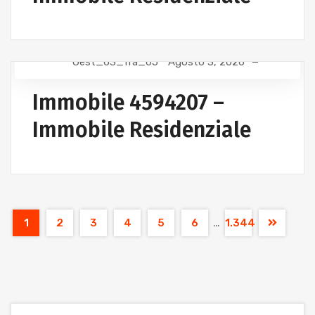
Gest_63_fra_65
Agosto 3, 2026
Immobile 4594207 –
Immobile Residenziale
…
1
2
3
4
5
6
1.344