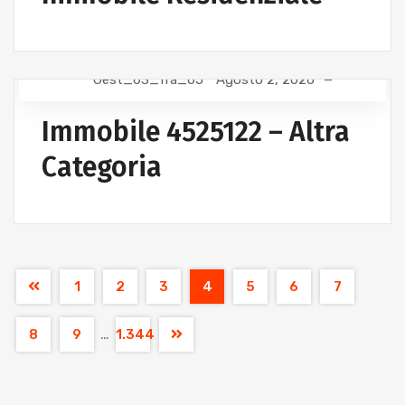
Gest_63_fra_65
Agosto 2, 2026
Immobile 4525122 – Altra
Categoria
1
2
3
4
5
6
7
…
8
9
1.344