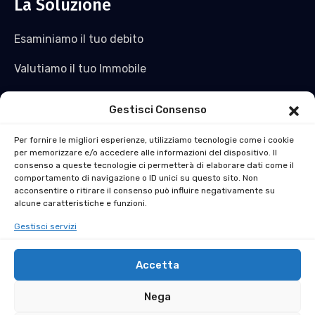
La Soluzione
Esaminiamo il tuo debito
Valutiamo il tuo Immobile
Saldiamo il tuo debito e non solo
Gestisci Consenso
Acquistiamo l’immobile
Per fornire le migliori esperienze, utilizziamo tecnologie come i cookie
per memorizzare e/o accedere alle informazioni del dispositivo. Il
Ti ridiamo liquidità
consenso a queste tecnologie ci permetterà di elaborare dati come il
comportamento di navigazione o ID unici su questo sito. Non
La soluzione al Pignoramento Immobiliare in 30 Giorni
acconsentire o ritirare il consenso può influire negativamente su
alcune caratteristiche e funzioni.
Gestisci servizi
Accetta
Nega