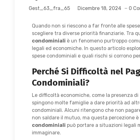
Gest_63_fra_65
Dicembre 18, 2024
0 C
Quando non si riescono a far fronte alle spese
scegliere tra diverse priorità finanziarie. Tr
condominiali
è un fenomeno purtroppo comu
legali ed economiche. In questo articolo espl
spese condominiali e quali rischi si corrono per
Perché Si Difficoltà nel P
Condominiali?
Le difficoltà economiche, come la presenza di 
spingono molte famiglie a dare priorità ad alt
condominiali. Alcuni ritengono che non pagare
non saldare il mutuo, ma questa percezione è e
condominiali
può portare a situazioni legali
immaginare.