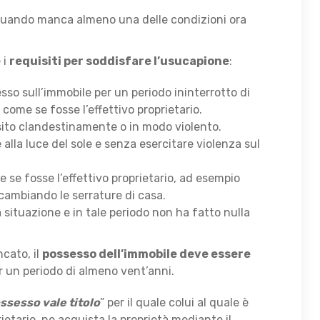
ri, quando manca almeno una delle condizioni ora
 i
requisiti per soddisfare l’usucapione
:
sso sull’immobile per un periodo ininterrotto di
come se fosse l’effettivo proprietario.
ito clandestinamente o in modo violento.
alla luce del sole e senza esercitare violenza sul
se fosse l’effettivo proprietario, ad esempio
 cambiando le serrature di casa.
a situazione e in tale periodo non ha fatto nulla
ncato, il
possesso dell’immobile deve essere
r un periodo di almeno vent’anni.
ssesso vale titolo
” per il quale colui al quale è
ietario, ne acquista la proprietà mediante il