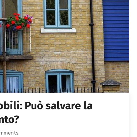
ili: Può salvare la
nto?
omments