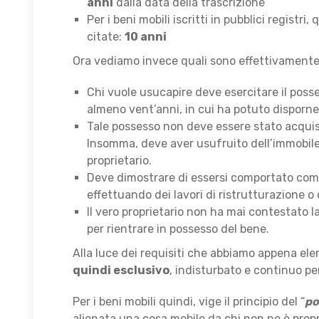
anni
dalla data della trascrizione
Per i beni mobili iscritti in pubblici regist
citate:
10 anni
Ora vediamo invece quali sono effettivamente
Chi vuole usucapire deve esercitare il posse
almeno vent’anni, in cui ha potuto disporne 
Tale possesso non deve essere stato acquis
Insomma, deve aver usufruito dell’immobile 
proprietario.
Deve dimostrare di essersi comportato come 
effettuando dei lavori di ristrutturazione o
Il vero proprietario non ha mai contestato l
per rientrare in possesso del bene.
Alla luce dei requisiti che abbiamo appena ele
quindi esclusivo
, indisturbato e continuo pe
Per i beni mobili quindi, vige il principio del “
po
alienata una cosa mobile da chi non ne è propr