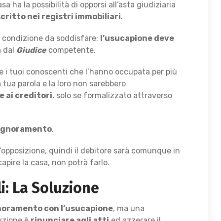
 ha la possibilità di opporsi all’asta giudiziaria
critto nei registri immobiliari
.
e condizione da soddisfare:
l’usucapione deve
 dal
Giudice
competente.
e i tuoi conoscenti che l’hanno occupata per più
la tua parola e la loro non sarebbero
e ai creditori
, solo se formalizzato attraverso
pignoramento
.
’opposizione, quindi il debitore sarà comunque in
apire la casa, non potrà farlo.
: La Soluzione
noramento con l’usucapione
, ma una
luzione è
rinunciare agli atti
ed azzerare il