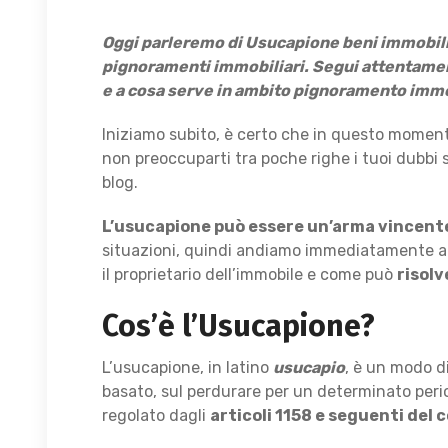
Oggi parleremo di Usucapione beni immobili,
pignoramenti immobiliari. Segui attentamen
e a cosa serve in ambito pignoramento immo
Iniziamo subito, è certo che in questo momen
non preoccuparti tra poche righe i tuoi dubbi s
blog.
L’usucapione può essere un’arma vincent
situazioni, quindi andiamo immediatamente a 
il proprietario dell’immobile e come può
risolv
Cos’è l’Usucapione?
L’usucapione, in latino
usucapio
, è un modo d
basato, sul perdurare per un determinato perio
regolato dagli
articoli 1158 e seguenti del c