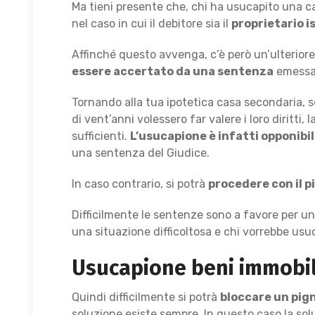
Ma tieni presente che, chi ha usucapito una casa
nel caso in cui il debitore sia il
proprietario is
Affinché questo avvenga, c’è però un’ulterior
essere accertato da una sentenza
emessa
Tornando alla tua ipotetica casa secondaria, s
di vent’anni volessero far valere i loro diritti, 
sufficienti.
L’usucapione è infatti opponibil
una sentenza del Giudice.
In caso contrario, si potrà
procedere con il 
Difficilmente le sentenze sono a favore per un
una situazione difficoltosa e chi vorrebbe usuc
Usucapione beni immobili
Quindi difficilmente si potrà
bloccare un pig
soluzione esiste sempre. In questo caso la so