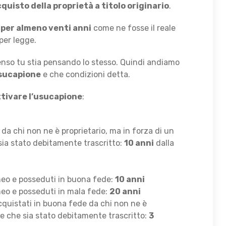
acquisto della proprietà a titolo originario
.
 per almeno venti anni
come ne fosse il reale
 per legge.
penso tu stia pensando lo stesso. Quindi andiamo
Usucapione
e che condizioni detta.
ttivare l’usucapione
:
 da chi non ne è proprietario, ma in forza di un
 sia stato debitamente trascritto:
10 anni
dalla
oneo e posseduti in buona fede:
10 anni
oneo e posseduti in mala fede:
20 anni
i acquistati in buona fede da chi non ne è
o e che sia stato debitamente trascritto:
3