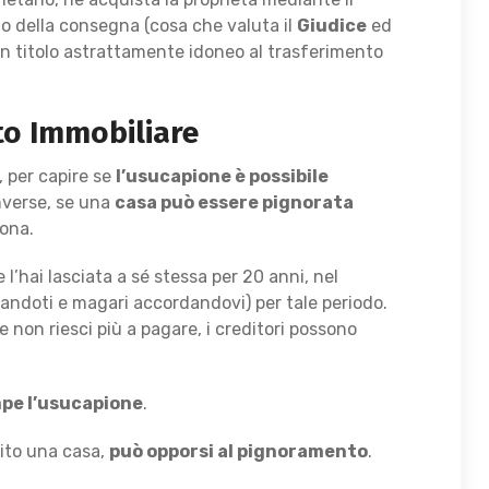
o della consegna (cosa che valuta il
Giudice
ed
 un titolo astrattamente idoneo al trasferimento
o Immobiliare
, per capire se
l’usucapione è possibile
inverse, se una
casa può essere pignorata
sona.
l’hai lasciata a sé stessa per 20 anni, nel
andoti e magari accordandovi) per tale periodo.
 non riesci più a pagare, i creditori possono
mpe l’usucapione
.
pito una casa,
può opporsi al pignoramento
.