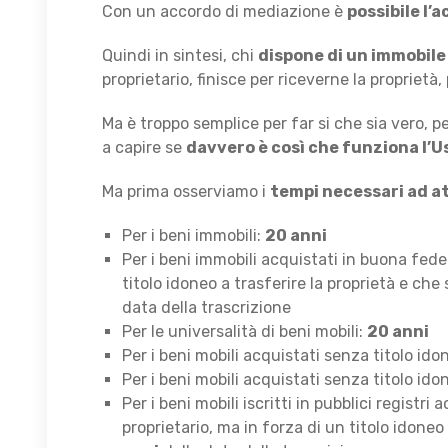
Con un accordo di mediazione è
possibile l’
Quindi in sintesi, chi
dispone di un immobile
proprietario, finisce per riceverne la proprietà,
Ma è troppo semplice per far si che sia vero, 
a capire se
davvero è così che funziona l’
Ma prima osserviamo i
tempi necessari ad a
Per i beni immobili:
20 anni
Per i beni immobili acquistati in buona fede
titolo idoneo a trasferire la proprietà e che
data della trascrizione
Per le universalità di beni mobili:
20 anni
Per i beni mobili acquistati senza titolo id
Per i beni mobili acquistati senza titolo id
Per i beni mobili iscritti in pubblici registr
proprietario, ma in forza di un titolo idone