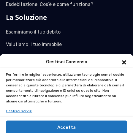
Esdebitazione: Cos’è e come funziona?
La Soluzione
Esaminiamo il tuo debito
Valutiamo il tuo Immobile
Saldiamo il tuo debito e non solo
Gestisci Consenso
Acquistiamo l’immobile
Per fornire le migliori esperienze, utilizziamo tecnologie come i cookie
per memorizzare e/o accedere alle informazioni del dispositivo. Il
Ti ridiamo liquidità
consenso a queste tecnologie ci permetterà di elaborare dati come il
comportamento di navigazione o ID unici su questo sito. Non
La soluzione al Pignoramento Immobiliare in 30 Giorni
acconsentire o ritirare il consenso può influire negativamente su
alcune caratteristiche e funzioni.
Gestisci servizi
Accetta