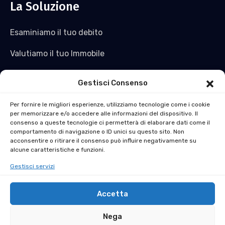
La Soluzione
Esaminiamo il tuo debito
Valutiamo il tuo Immobile
Saldiamo il tuo debito e non solo
Gestisci Consenso
Acquistiamo l’immobile
Per fornire le migliori esperienze, utilizziamo tecnologie come i cookie
per memorizzare e/o accedere alle informazioni del dispositivo. Il
Ti ridiamo liquidità
consenso a queste tecnologie ci permetterà di elaborare dati come il
comportamento di navigazione o ID unici su questo sito. Non
La soluzione al Pignoramento Immobiliare in 30 Giorni
acconsentire o ritirare il consenso può influire negativamente su
alcune caratteristiche e funzioni.
Gestisci servizi
Accetta
Nega