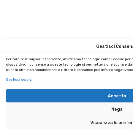
Gestisci Consen
Per fornire le migliori esperienze, utilizziamo tecnologie come i cookie pe
dispositivo. Il consenso a queste tecnologie ci permetterà di elaborare da
questo sito. Non acconsentire o ritirare il consenso può influire negativam
Gestisci servizi
Accetta
Nega
Visualizza le prefe
Sai che puoi guadagnare € 250,00 per ogni amico iscritto?