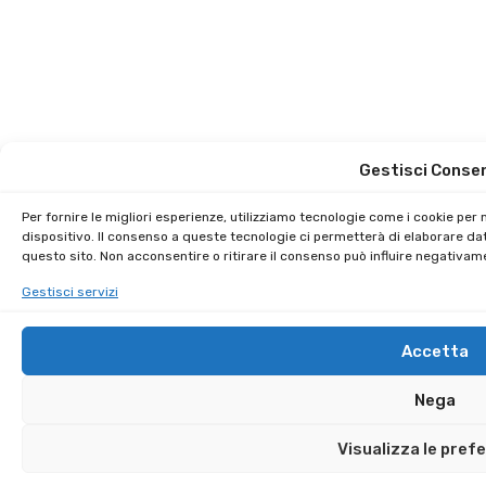
Gestisci Conse
Per fornire le migliori esperienze, utilizziamo tecnologie come i cookie pe
dispositivo. Il consenso a queste tecnologie ci permetterà di elaborare da
questo sito. Non acconsentire o ritirare il consenso può influire negativam
Gestisci servizi
Accetta
Nega
Visualizza le pref
Sai che puoi guadagnare € 250,00 per ogni amico iscritto?