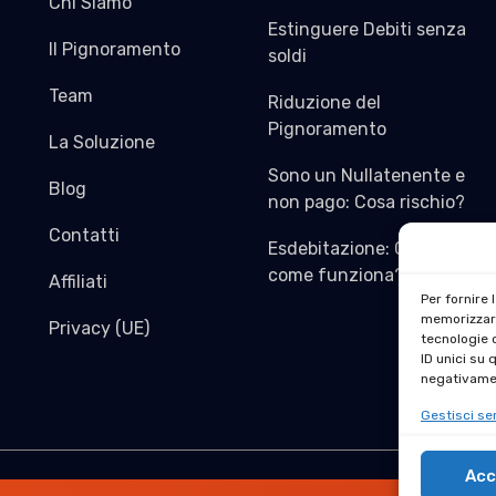
Chi Siamo
Estinguere Debiti senza
Il Pignoramento
soldi
Team
Riduzione del
Pignoramento
La Soluzione
Sono un Nullatenente e
Blog
non pago: Cosa rischio?
Contatti
Esdebitazione: Cos’è e
come funziona?
Affiliati
Per fornire 
memorizzare
Privacy (UE)
tecnologie 
ID unici su 
negativamen
Gestisci ser
Acc