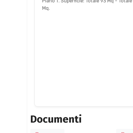
Piano T. Superficie: Totale 93 Mq - Total
Mq.
Documenti