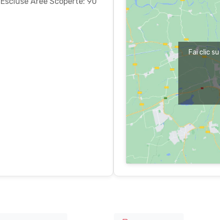
e Escluse Aree Scoperte: 90
Fai clic s