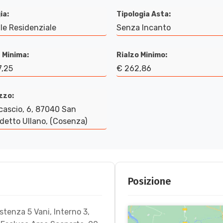
ia:
Tipologia Asta:
le Residenziale
Senza Incanto
 Minima:
Rialzo Minimo:
7,25
€ 262,86
izzo:
cascio, 6, 87040 San
etto Ullano, (Cosenza)
Posizione
stenza 5 Vani, Interno 3,