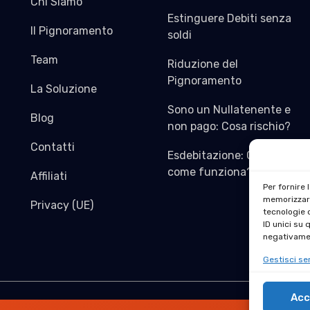
Chi Siamo
Estinguere Debiti senza
Il Pignoramento
soldi
Team
Riduzione del
Pignoramento
La Soluzione
Sono un Nullatenente e
Blog
non pago: Cosa rischio?
Contatti
Esdebitazione: Cos’è e
come funziona?
Affiliati
Per fornire 
memorizzare
Privacy (UE)
tecnologie 
ID unici su 
negativamen
Gestisci ser
Acc