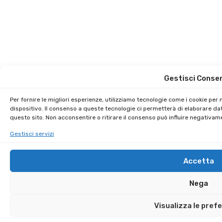
Gestisci Conse
Per fornire le migliori esperienze, utilizziamo tecnologie come i cookie pe
dispositivo. Il consenso a queste tecnologie ci permetterà di elaborare da
questo sito. Non acconsentire o ritirare il consenso può influire negativam
Gestisci servizi
Accetta
Nega
Visualizza le pref
Sai che puoi guadagnare € 250,00 per ogni amico iscritto?