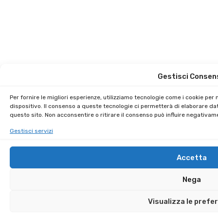
Gestisci Consen
Per fornire le migliori esperienze, utilizziamo tecnologie come i cookie pe
dispositivo. Il consenso a queste tecnologie ci permetterà di elaborare da
questo sito. Non acconsentire o ritirare il consenso può influire negativam
Gestisci servizi
Accetta
Nega
Visualizza le prefe
Sai che puoi guadagnare € 250,00 per ogni amico iscritto?