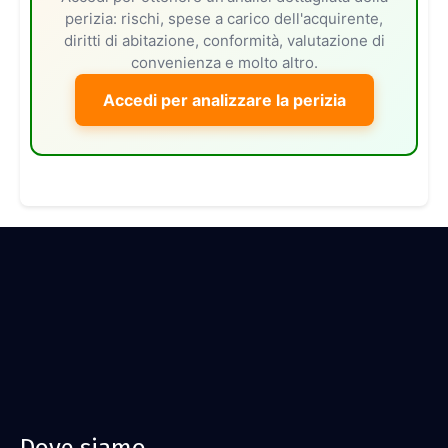
perizia: rischi, spese a carico dell'acquirente,
diritti di abitazione, conformità, valutazione di
convenienza e molto altro.
Accedi per analizzare la perizia
Dove siamo