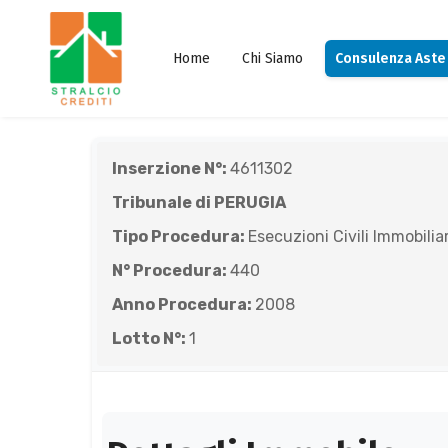
Home
Chi Siamo
Consulenza Aste
Inserzione N°:
4611302
Tribunale di PERUGIA
Tipo Procedura:
Esecuzioni Civili Immobiliar
N° Procedura:
440
Anno Procedura:
2008
Lotto N°:
1