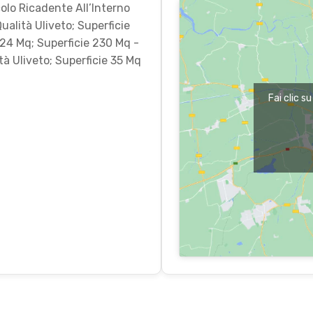
colo Ricadente All’Interno
alità Uliveto; Superficie
824 Mq; Superficie 230 Mq -
tà Uliveto; Superficie 35 Mq
Fai clic s