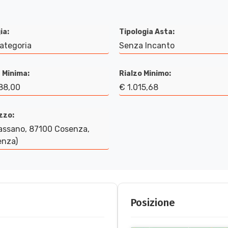
ia:
Tipologia Asta:
Categoria
Senza Incanto
 Minima:
Rialzo Minimo:
88,00
€ 1.015,68
izzo:
assano, 87100 Cosenza,
enza)
Posizione