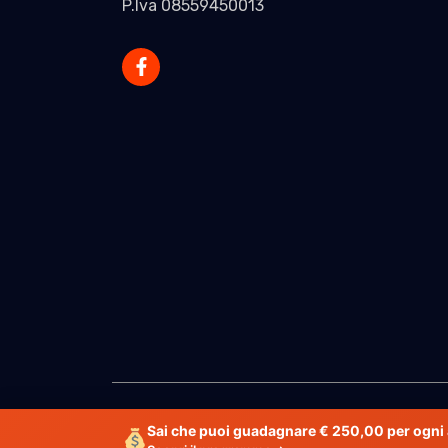
P.Iva 08559450013
Sai che puoi guadagnare € 250,00 per ogni 