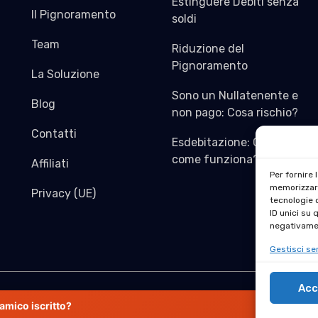
Estinguere Debiti senza
Il Pignoramento
soldi
Team
Riduzione del
Pignoramento
La Soluzione
Sono un Nullatenente e
Blog
non pago: Cosa rischio?
Contatti
Esdebitazione: Cos’è e
come funziona?
Affiliati
Per fornire 
memorizzare
Privacy (UE)
tecnologie 
ID unici su 
negativamen
Gestisci ser
Acc
Copyright © 2024 stralciocredit
amico iscritto?