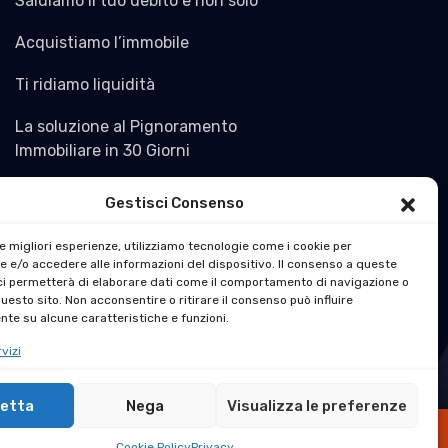
Saldiamo il tuo debito e non solo
Acquistiamo l’immobile
Ti ridiamo liquidità
La soluzione al Pignoramento
Immobiliare in 30 Giorni
Gestisci Consenso
le migliori esperienze, utilizziamo tecnologie come i cookie per
 e/o accedere alle informazioni del dispositivo. Il consenso a queste
ci permetterà di elaborare dati come il comportamento di navigazione o
questo sito. Non acconsentire o ritirare il consenso può influire
te su alcune caratteristiche e funzioni.
vizi
etta
Nega
Visualizza le preferenze
o.it all rights reserved. Design By Dream IT
×
Cookie Policy
Privacy