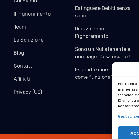
Chi Siamo
Estinguere Debiti senza
Il Pignoramento
soldi
Team
Riduzione del
Pignoramento
La Soluzione
Sono un Nullatenente e
Blog
non pago: Cosa rischio?
Contatti
Esdebitazione: Cos’è e
come funziona?
Affiliati
Per fornire 
memorizzare
Privacy (UE)
tecnologie 
ID unici su 
negativamen
Gestisci ser
Acc