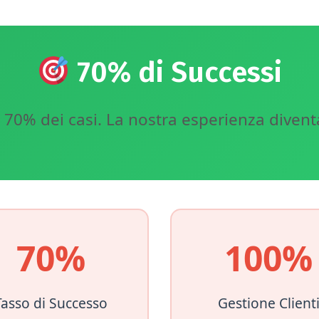
70% di Successi
el 70% dei casi. La nostra esperienza divent
70%
100%
Tasso di Successo
Gestione Client