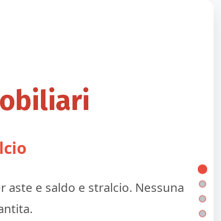
biliari
lcio
 aste e saldo e stralcio. Nessuna
ntita.