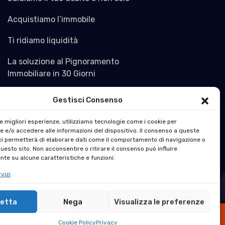
Acquistiamo l’immobile
Ti ridiamo liquidità
La soluzione al Pignoramento
Immobiliare in 30 Giorni
Gestisci Consenso
le migliori esperienze, utilizziamo tecnologie come i cookie per
 e/o accedere alle informazioni del dispositivo. Il consenso a queste
ci permetterà di elaborare dati come il comportamento di navigazione o
questo sito. Non acconsentire o ritirare il consenso può influire
te su alcune caratteristiche e funzioni.
vizi
etta
Nega
Visualizza le preferenze
o.it all rights reserved. Design By Dream IT
×
Cookie Policy
Privacy