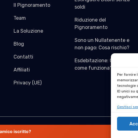
Il Pignoramento
soldi
Team
Riduzione del
Pignoramento
La Soluzione
Sono un Nullatenente e
Blog
non pago: Cosa rischio?
Contatti
Esdebitazione: Cos’è e
come funziona?
Affiliati
Per fornire 
memorizzare
Privacy (UE)
tecnologie 
ID unici su 
negativamen
Gestisci ser
Acc
Copyright © 2024 stralciocredit
amico iscritto?