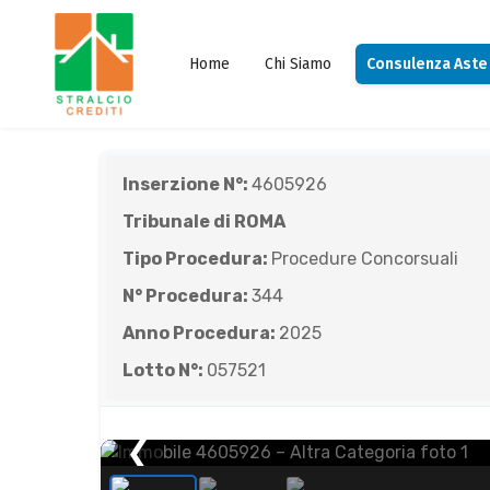
Home
Chi Siamo
Consulenza Aste
Inserzione N°:
4605926
Tribunale di ROMA
Tipo Procedura:
Procedure Concorsuali
N° Procedura:
344
Anno Procedura:
2025
Lotto N°:
057521
❮