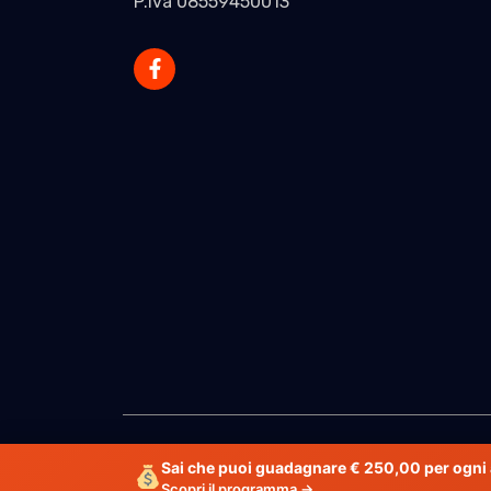
P.Iva 08559450013
Sai che puoi guadagnare € 250,00 per ogni 
Scopri il programma →