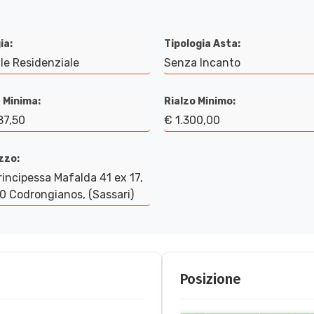
ia:
Tipologia Asta:
le Residenziale
Senza Incanto
 Minima:
Rialzo Minimo:
87,50
€ 1.300,00
izzo:
rincipessa Mafalda 41 ex 17,
 Codrongianos, (Sassari)
Posizione